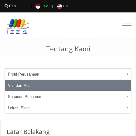
Cari
ID
EN
Togg
navig
Tentang Kami
Profil Perusahaan
Visi dan Misi
Susunan Pengurus
Lokasi Plant
Latar Belakang