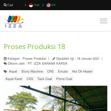
Cari
ID
EN
Togg
navig
Proses Produksi 18
Kategori : Proses Produksi |
Dipublish tgl : 18 Januari 2021 |
Dikirim oleh : PT. IZZA SARANA KARSA
Aspal
Slurry Machine
CRS
Emulsi
Hot Oil Heater
Aspal Karet
CSS
Tack Coat
Prime Coat