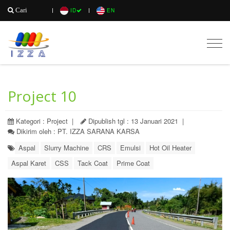
Cari
ID
EN
Togg
navig
Project 10
Kategori : Project |
Dipublish tgl : 13 Januari 2021 |
Dikirim oleh : PT. IZZA SARANA KARSA
Aspal
Slurry Machine
CRS
Emulsi
Hot Oil Heater
Aspal Karet
CSS
Tack Coat
Prime Coat